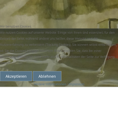
Wir benutzen Cookies
Wir nutzen Cookies auf unserer Website. Einige von ihnen sind essenziell für den
Betrieb der Seite, während andere uns helfen, diese Website und die
Nutzererfahrung zu verbessern (Tracking Cookies). Sie können selbst entscheiden,
ob Sie die Cookies zulassen möchten. Bitte beachten Sie, dass bei einer
Ablehnung womöglich nicht mehr alle Funktionalitäten der Seite zur Verfügung
stehen.
Akzeptieren
Ablehnen
Weitere Informationen
|
Impressum
Helmut