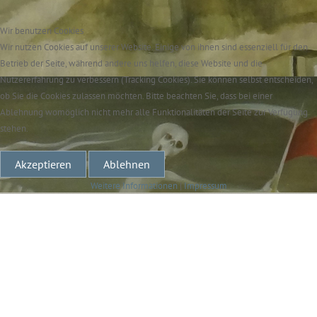
Wir benutzen Cookies
Wir nutzen Cookies auf unserer Website. Einige von ihnen sind essenziell für den
Betrieb der Seite, während andere uns helfen, diese Website und die
Nutzererfahrung zu verbessern (Tracking Cookies). Sie können selbst entscheiden,
ob Sie die Cookies zulassen möchten. Bitte beachten Sie, dass bei einer
Ablehnung womöglich nicht mehr alle Funktionalitäten der Seite zur Verfügung
stehen.
Akzeptieren
Ablehnen
Weitere Informationen
|
Impressum
Helmut
Wellschmidt