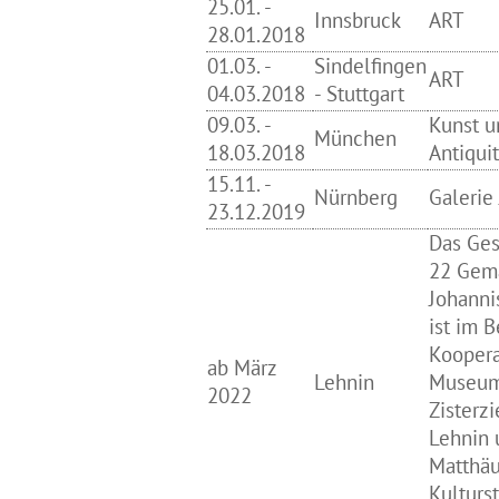
25.01. -
Innsbruck
ART
28.01.2018
01.03. -
Sindelfingen
ART
04.03.2018
- Stuttgart
09.03. -
Kunst u
München
18.03.2018
Antiqui
15.11. -
Nürnberg
Galerie
23.12.2019
Das Ge
22 Gemä
Johanni
ist im B
Koopera
ab März
Lehnin
Museum
2022
Zisterz
Lehnin 
Matthäu
Kulturst