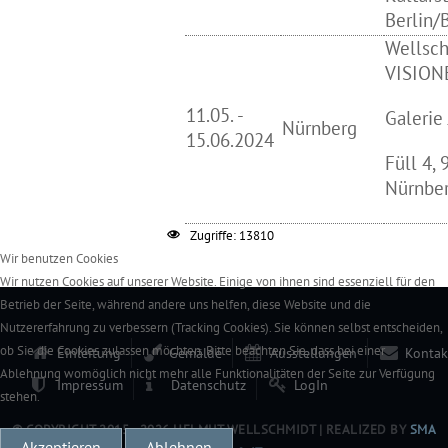
Berlin/
Wellsch
VISION
11.05. -
Galerie
Nürnberg
15.06.2024
Füll 4,
Nürnbe
Zugriffe: 13810
Wir benutzen Cookies
Wir nutzen Cookies auf unserer Website. Einige von ihnen sind essenziell für den
Betrieb der Seite, während andere uns helfen, diese Website und die
Nutzererfahrung zu verbessern (Tracking Cookies). Sie können selbst entscheiden,
ob Sie die Cookies zulassen möchten. Bitte beachten Sie, dass bei einer
Einleitung
Gemälde
Ausstellungen
Kontak
Ablehnung womöglich nicht mehr alle Funktionalitäten der Seite zur Verfügung
Impressum
Datenschutz
LogIn
stehen.
© COPYRIGHT 2015 -
2026 HELMUT WELLSCHMIDT | REALIZED BY
SMA
Akzeptieren
Ablehnen