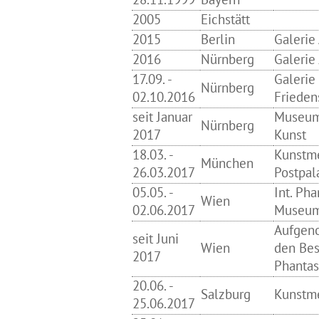
2005
Eichstätt
2015
Berlin
Galerie
2016
Nürnberg
Galerie
17.09. -
Galerie
Nürnberg
02.10.2016
Frieden
seit Januar
Museum
Nürnberg
2017
Kunst
18.03. -
Kunstm
München
26.03.2017
Postpal
05.05. -
Int. Ph
Wien
02.06.2017
Museu
Aufgen
seit Juni
Wien
den Bes
2017
Phanta
20.06. -
Salzburg
Kunstm
25.06.2017