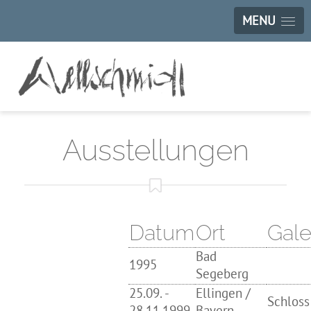
MENU
Ausstellungen
Datum
Ort
Gale
Bad
1995
Segeberg
25.09. -
Ellingen /
Schloss
28.11.1999
Bayern